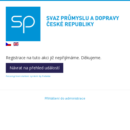
Registrace na tuto akci již nepřijímáme. Děkujeme.
Návrat na přehled událostí
FaLang translation system by Faboba
Přihlášení do administrace